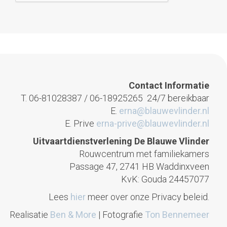
Contact Informatie
T. 06-81028387 / 06-18925265 24/7 bereikbaar
E.
erna@blauwevlinder.nl
E. Prive
erna-prive@blauwevlinder.nl
Uitvaartdienstverlening De Blauwe Vlinder
Rouwcentrum met familiekamers
Passage 47, 2741 HB Waddinxveen
KvK: Gouda 24457077
Lees
hier
meer over onze Privacy beleid.
Realisatie
Ben & More
| Fotografie
Ton Bennemeer