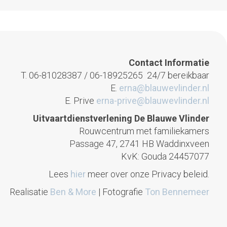
Contact Informatie
T. 06-81028387 / 06-18925265 24/7 bereikbaar
E.
erna@blauwevlinder.nl
E. Prive
erna-prive@blauwevlinder.nl
Uitvaartdienstverlening De Blauwe Vlinder
Rouwcentrum met familiekamers
Passage 47, 2741 HB Waddinxveen
KvK: Gouda 24457077
Lees
hier
meer over onze Privacy beleid.
Realisatie
Ben & More
| Fotografie
Ton Bennemeer