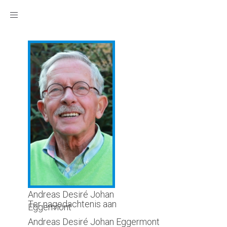
Toggle
navigation
Andreas Desiré Johan
Ter nagedachtenis aan
Eggermont
Andreas Desiré Johan Eggermont